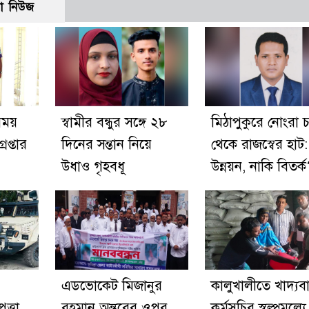
ো নিউজ
সময়
স্বামীর বন্ধুর সঙ্গে ২৮
মিঠাপুকুরে নোংরা চ
েপ্তার
দিনের সন্তান নিয়ে
থেকে রাজস্বের হাট:
উধাও গৃহবধূ
উন্নয়ন, নাকি বিতর্
এডভোকেট মিজানুর
কালুখালীতে খাদ্যবা
ত্তা
রহমান অন্তরের ওপর
কর্মসূচির স্বল্পমূল্য