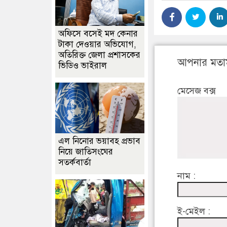
অফিসে বসেই মদ কেনার
টাকা দেওয়ার অভিযোগ,
অতিরিক্ত জেলা প্রশাসকের
আপনার মতা
ভিডিও ভাইরাল
মেসেজ বক্স
এল নিনোর ভয়াবহ প্রভাব
নিয়ে জাতিসংঘের
সতর্কবার্তা
নাম :
ই-মেইল :