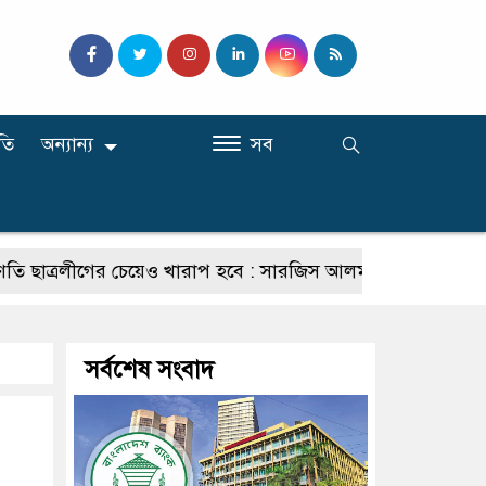
তি
অন্যান্য
সব
্রলীগের চেয়েও খারাপ হবে : সারজিস আলম
যাদের কমিশনার হওয়
সর্বশেষ সংবাদ