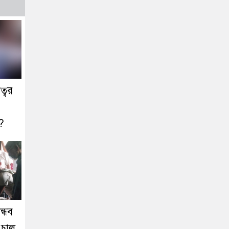
ত্বর
ক?
ন্ধব
ে চাল