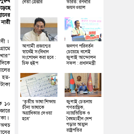
পুরুষ
নেতা গ্রেপ্তার
ভারত: রণধীর
জয়সওয়াল
পড়েছে
মানের
 নারী
াসী ৷
আগামী প্রজন্মের
জনগণ পরিবর্তন
্রামে
স্বার্থেই সংবিধান
চেয়েছে বলেই
খোর”
সংশোধন করা হবে :
জুলাই আন্দোলন
এদিকে
চিফ হুইপ
সফল : প্রধানমন্ত্রী
তালের
, হত-
 টাকা
‘তৃতীয় ভাষা শিক্ষায়
জুলাই চেতনায়
কে ১০
চীনা ভাষাকে
গণতান্ত্রিক,
াজারে
অগ্রাধিকার দেওয়া
ন্যায়ভিত্তিক ও
াকা ৷
হবে’
বৈষম্যহীন দেশ
গড়ার আহ্বান
, অথচ
রাষ্ট্রপতির
াসের