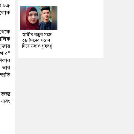
 চক্র
ন লোক
 থেকে
স্বামীর বন্ধুর সঙ্গে
মালিক
২৮ দিনের সন্তান
হাজার
নিয়ে উধাও গৃহবধূ
দখোর”
শিকার
 ৷ আর
প্রতি
তদন্ত
ী এবং