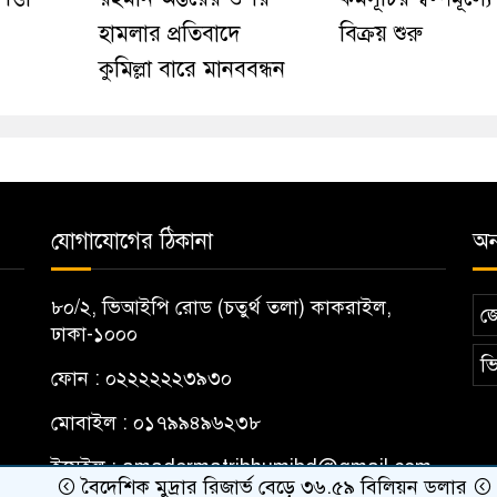
হামলার প্রতিবাদে
বিক্রয় শুরু
কুমিল্লা বারে মানববন্ধন
যোগাযোগের ঠিকানা
অন্
৮০/২, ভিআইপি রোড (চতুর্থ তলা) কাকরাইল,
জ
ঢাকা-১০০০
ভি
ফোন : ০২২২২২২৩৯৩০
মোবাইল : ০১৭৯৯৪৯৬২৩৮
ইমেইল :
amadermatribhumibd@gmail.com
বৈদেশিক মুদ্রার রিজার্ভ বেড়ে ৩৬.৫৯ বিলিয়ন ডলার
ছাত্রদল