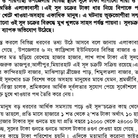
র ও পীরগাছা উপজেলার বিভিন্ন স্থানে সুদে টাকা লাগানো নারী ও 
ে অতিষ্ঠ এলাকাবাসী ৷এই সুদ চক্রের টাকা ধার নিয়ে বিপাকে 
 খেটে খাওয়া-অসহায় একাধিক মানুষ। এ ঘটনায় ভূক্তভোগীরা সন্
নো ওই সুদ চক্রের বিরুদ্ধে মুখ খুলতে সাহস পর্যন্ত পায়না ৷ সুদচক্র
ধে ব্যাপক অভিযোগ উঠেছে ৷
দন্ত করলে বিভিন্ন ধরণের তথ্য উঠে আসবে বলে জানায় এলাকাব
না গেছে , উপজেলার ৬ নং কাফ্রিখাল ইউনিয়নের বিভিন্ন বাজার ও গ
ালের মত ছড়িয়ে রেখেছে হাজার হাজার, লাখ লাখ টাকা এই সুদ
 বুজরুক তাজপুর,আলীপুর,মিয়ারহাট এই সূদ চক্রটি সক্রিয় রয়েছে।
কান্দিরহাট বাজার, মাঝিপাড়া ব্রীজের পাড়, শিমুলতলা বাজার, 
ই সুদখোর চক্র বিশেষ করে অসহায় মানুষের মাঝে যেমন, শ্রমজীবি
ান/রিক্সা চালক, শ্রমিকদের আর্থিক দূর্বলতার সুযোগ পেয়ে সুকৌশলে
ক্ত চুষে খাওয়ার পথ তৈরি করে নেয় ৷
ানুষ বড় ধরণের আর্থিক সমস্যায় পড়ে ওই সুদ”চক্রের কাছ থে
েয় তাহলে, প্রতি মাসে হাজারে ১ শত থেকে ২’শত টাকা অর্থাৎ ১০ হ
াজার টাকার সুদ গুনতে হয় যা প্রতি বছরে ১২০০০ থেকে ২৪০০০ ট
ছে, সুদের টাকা গুনতে গুনতে আসল টাকার ৪গুণ দেওয়া হয়ে গেছে 
রদের কাছে টাকা পরিশোধ হয়নি ৷ এদিকে মহামারি করোনা ভাইর