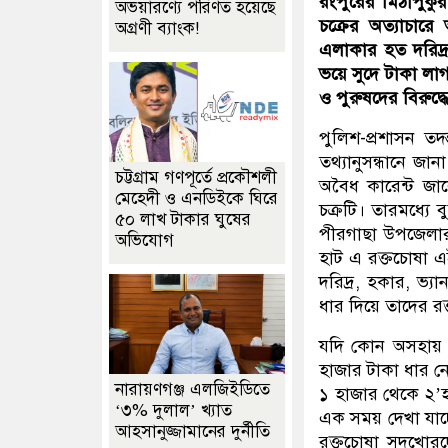
রংপুরের মিঠাপুকু
অভয়ারণ্যে পরিণত হয়েছে
চক্রের অত্যাচার
অগ্রণী ব্যাংক!
এলাকার হত দরিদ্র
ভয়ে সুদে টাকা লাগা
ও পুরুষদের বিরুদ্
পুলিশ-প্রশাসন ত
তথ্যানুসন্ধানে জা
চট্টগ্রাম গণপূর্তে প্রকৌশলী
অবৈধ কারেন্ট জ
মেহেদী ও এনডিইকে ঘিরে
চক্রটি। তারমধ্যে
৫০ লাখ টাকার ঘুষের
পীরগাছা উপজেলার 
অভিযোগ
হাট এ রক্তচোষা এ
দরিদ্র, হকার, ভ্য
ধার দিয়ে তাদের র
যদি কোন অসহায় ম
হাজার টাকা ধার ন
নারায়ণগঞ্জ এলজিইডিতে
১ হাজার থেকে ২’হ
‘৩% দুলাল’ খ্যাত
এক সময় দেখা যাচ্
আহসানুজ্জামানের দুর্নীতি
রক্তচোষা সুদখো