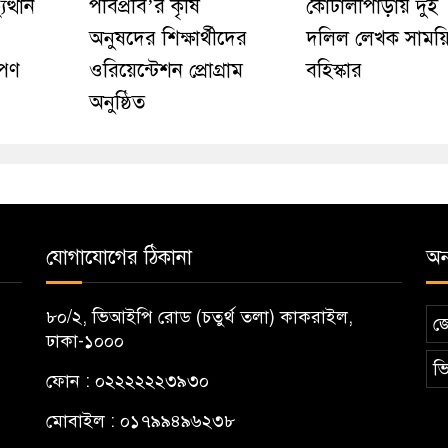
ত্থান
পবিপ্রবি’র কৃষি
কোটালীপাড়ায় দুই
অনুষদের শিক্ষার্থীদের
দলিল লেখক সাময়
োপণ
ওরিয়েন্টেশন প্রোগ্রাম
বহিস্কার
অনুষ্ঠিত
যোগাযোগের ঠিকানা
অন্
৮০/২, ভিআইপি রোড (চতুর্থ তলা) কাকরাইল,
জ
ঢাকা-১০০০
ভি
ফোন : ০২২২২২২৩৯৩০
মোবাইল : ০১৭৯৯৪৯৬২৩৮