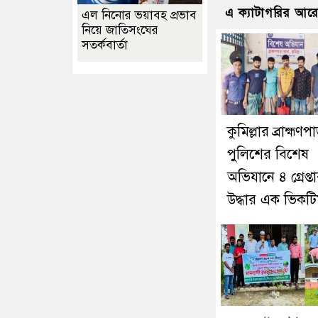
এ ক্যাটাগরির আর
এল নিনোর ভয়াবহ প্রভাব
নিয়ে জাতিসংঘের
সতর্কবার্তা
কুমিল্লার ব্রাহ্মণপ
পুলিশের বিশেষ
অভিযানে ৪ গ্রেপ্তা
উদ্ধার এক ভিকট