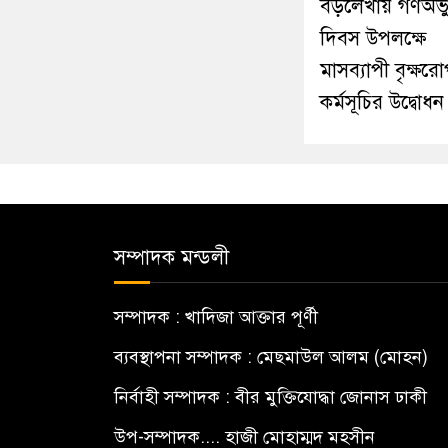
বড়লেখায় গণঅভ্যু
দিবস উপলক্ষে
মাসব্যাপী বৃক্ষর
কর্মসূচির উদ্বোধন
সম্পাদক মন্ডলী
সম্পাদক : খাদিজা আক্তার পূর্ণী
ব্যবস্থাপনা সম্পাদক : মেছমাউল আলম (মোহন)
নির্বাহী সম্পাদক : বীর মুক্তিযোদ্ধা জোনাস ঢাকী
উপ-সম্পাদক.... হাজী মোহাম্মদ মহসীন