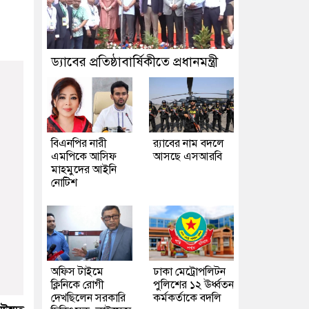
ড্যাবের প্রতিষ্ঠাবার্ষিকীতে প্রধানমন্ত্রী
বিএনপির নারী
র‍্যাবের নাম বদলে
এমপিকে আসিফ
আসছে এসআরবি
মাহমুদের আইনি
নোটিশ
অফিস টাইমে
ঢাকা মেট্রোপলিটন
ক্লিনিকে রোগী
পুলিশের ১২ ঊর্ধ্বতন
দেখছিলেন সরকারি
কর্মকর্তাকে বদলি