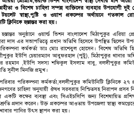
এরিয়া প্রোগ্রাম,ওয়ার্ল্ড ভিশন বাংলাদেশ স্বাস্থ্য সেবার মান আরো 
্রহীতা ও বিশেষ চাহিদা সম্পন্ন ব্যক্তিদের ব্যবহার উপযোগী দুই চে
সম্মত টয়লেট স্বাস্থ্য,পুষ্টি ও ওয়াশ প্রকল্পের অর্থায়নে গতকাল র
 ক্লিনিকে হস্তান্তর করা হয়।
েট হস্তান্তর অনুষ্ঠানে ওয়ার্ল্ড ভিশন বাংলাদেশ মিঠাপুকুর এরিয়া প্রো
্লোরা দাস এর সভাপতিত্বে প্রধান অতিথি হিসেবে উপস্থিত ছিলেন উ
ার পরিকল্পনা কর্মকর্তা ডাঃ মোঃ রাশেবুল হোসেন। বিশেষ অতিথি হ
ণীপুকুর ইউপি চেয়ারম্যান আবুফরহাদ (পুটু), মিঠাপুকুর থানার অ
িজার রহমান ,ইউপি সদস্য শফিকুল ইসলাম বাবু, বলদীপুকুর কমি
তি সুনীল মিনজি প্রমুখ।
ও পরিবার পরিকল্পনা কর্মকর্তা,বলদীপুকুর কমিউনিটি ক্লিনিকে ২৭ প
ণের চাহিদা অনুযায়ী ঔষধ সরবরাহ নিশ্চিতসহ নিরাপদ প্রসব নি
একটি কক্ষের ব্যবস্থা এবং সিএইচসিপি জন্য বিশেষায়িত প্রশিক
তিশ্রুতি প্রদান করেন। উক্ত প্রকল্পের আওতায় উপজেলা স্বাস্থ্য কমপ্লেক
 খাবার পানির উৎস স্থাপন করা হয়।