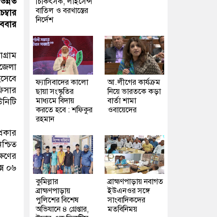
উন্নত
চিকিৎসক, লাইসেন্স
বাতিল ও বরখাস্তের
ম্বার
নির্দেশ
োববার
গ্রাম
পজেলা
িসেবে
ফ্যাসিবাদের কালো
আ.লীগের কার্যক্রম
ফিসার
ছায়া সংস্কৃতির
নিয়ে ভারতকে কড়া
মাধ্যমে বিদায়
বার্তা শামা
উনিটি
করতে হবে : শফিকুর
ওবায়েদের
রহমান
্রকার
শ্চিত
্ষণের
্সে ০৬
কুমিল্লার
ব্রাহ্মণপাড়ায় নবাগত
ব্রাহ্মণপাড়ায়
ইউএনওর সঙ্গে
পুলিশের বিশেষ
সাংবাদিকদের
অভিযানে ৪ গ্রেপ্তার,
মতবিনিময়