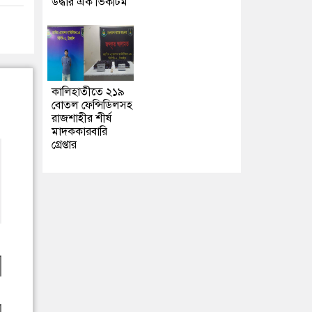
উদ্ধার এক ভিকটিম
কালিহাতীতে ২১৯
বোতল ফেন্সিডিলসহ
রাজশাহীর শীর্ষ
মাদককারবারি
গ্রেপ্তার