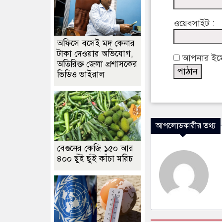
ওয়েবসাইট :
অফিসে বসেই মদ কেনার
টাকা দেওয়ার অভিযোগ,
আপনার ইমেইল
অতিরিক্ত জেলা প্রশাসকের
ভিডিও ভাইরাল
আপলোডকারীর তথ্য
বেগুনের কেজি ১৫০ আর
৪০০ ছুঁই ছুঁই কাঁচা মরিচ