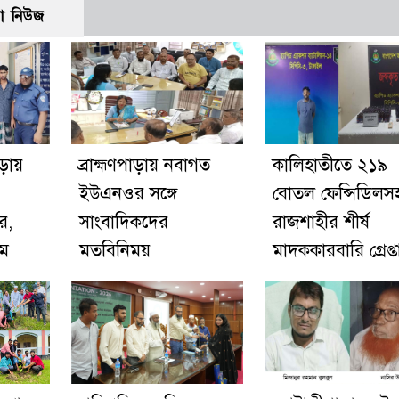
ো নিউজ
াড়ায়
ব্রাহ্মণপাড়ায় নবাগত
কালিহাতীতে ২১৯
ইউএনওর সঙ্গে
বোতল ফেন্সিডিলস
র,
সাংবাদিকদের
রাজশাহীর শীর্ষ
িম
মতবিনিময়
মাদককারবারি গ্রেপ্ত