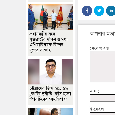
আপনার মতা
প্রধানমন্ত্রীর সঙ্গে
যুক্তরাষ্ট্রের দক্ষিণ ও মধ্য
এশিয়াবিষয়ক বিশেষ
মেসেজ বক্স
দূতের সাক্ষাৎ
চট্টগ্রামের ডিসি হতে ৬৯
নাম :
কোটির দুর্নীতি, ফাঁস হলো
উপসচিবের ‘সম্মতিপত্র’
ই-মেইল :