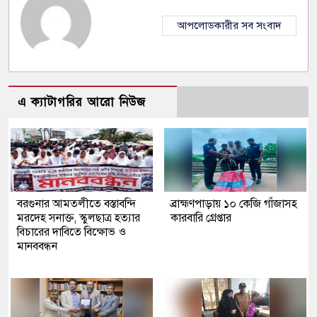
আপলোডকারীর সব সংবাদ
এ ক্যাটাগরির আরো নিউজ
বরগুনার আমতলীতে বস্তাবন্দি
​ব্রাহ্মণপাড়ায় ১০ কেজি গাঁজাসহ
মরদেহ সনাক্ত, স্কুলছাত্র হত্যার
কারবারি গ্রেপ্তার
বিচারের দাবিতে বিক্ষোভ ও
মানববন্ধন