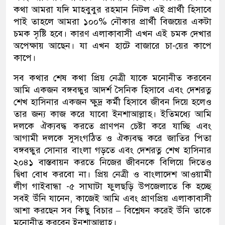
কথা আমরা যদি মাহবুবুর রহমান নিটল এই প্রার্থী হিসাবে
পাই তাহলে আমরা ১০০% নৌকার প্রার্থী বিজয়ের একটা
চমক সৃষ্টি হবে। কারণ এলাকাবাসী এখন এই চমক দেখার
অপেক্ষায় আছেন। যা এখন হাটে বাজারে চা-য়ের কাপে
কাপে।
সব কথার শেষ কথা প্রিয় নেত্রী যাকে মনোনীত করবেন
আমি একজন বঙ্গবন্ধুর আদর্শ সৈনিক হিসাবে এবং দেশরত্ন
শেখ হাসিনার একজন ক্ষুদ্র কর্মী হিসাবে জীবন দিয়ে হলেও
তার জন্য কাজ করে যাবো ইনশাআল্লাহ। ইতিমধ্যে আমি
দলকে ঐক্যবদ্ধ করতে প্রাণপন চেষ্টা করে যাচ্ছি এবং
আগামী দলকে সুসংগঠিত ও ঐক্যবদ্ধ করে জাতির পিতা
বঙ্গবন্ধুর সোনার বাংলা গড়তে এবং দেশরত্ন শেখ হাসিনার
২০৪১ বাস্তবায়ন করতে নিজের জীবনকে বিলিয়ে দিতেও
দ্বিধা বোধ করবো না। প্রিয় নেত্রী ও বাংলাদেশ আওয়ামী
লীগ গাইবান্ধা -৫ সাঘাটা ফুলছড়ি উপজেলাতে কি হচ্ছে
সবই উঁনি যানেন, কাজেই আমি এবং প্রাণপ্রিয় এলাকাবাসী
আশা করছেন সব কিছু বিচার – বিশ্লেষন করেই উঁনি তাকে
মনোনীত করবেন ইনশাআল্লাহ।