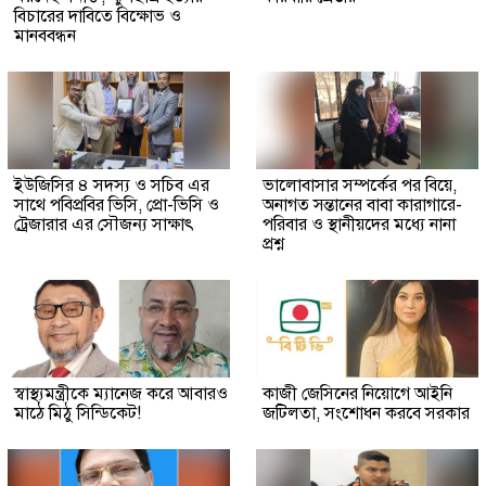
বিচারের দাবিতে বিক্ষোভ ও
মানববন্ধন
ইউজিসির ৪ সদস্য ও সচিব এর
ভালোবাসার সম্পর্কের পর বিয়ে,
সাথে পবিপ্রবির ভিসি, প্রো-ভিসি ও
অনাগত সন্তানের বাবা কারাগারে-
ট্রেজারার এর সৌজন্য সাক্ষাৎ
পরিবার ও স্থানীয়দের মধ্যে নানা
প্রশ্ন
স্বাস্থ্যমন্ত্রীকে ম্যানেজ করে আবারও
কাজী জেসিনের নিয়োগে আইনি
মাঠে মিঠু সিন্ডিকেট!
জটিলতা, সংশোধন করবে সরকার