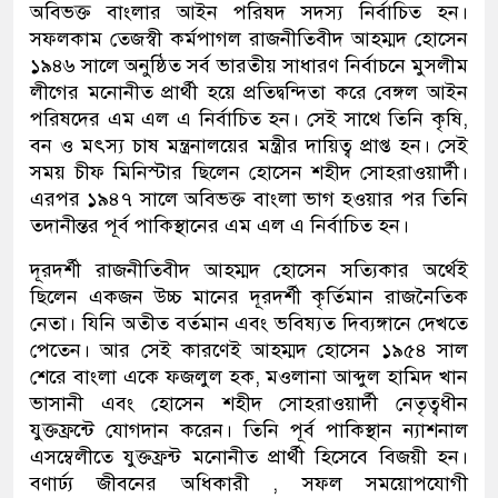
অবিভক্ত বাংলার আইন পরিষদ সদস্য নির্বাচিত হন।
সফলকাম তেজস্বী কর্মপাগল রাজনীতিবীদ আহম্মদ হোসেন
১৯৪৬ সালে অনুষ্ঠিত সর্ব ভারতীয় সাধারণ নির্বাচনে মুসলীম
লীগের মনোনীত প্রার্থী হয়ে প্রতিদ্বন্দিতা করে বেঙ্গল আইন
পরিষদের এম এল এ নির্বাচিত হন। সেই সাথে তিনি কৃষি,
বন ও মৎস্য চাষ মন্ত্রনালয়ের মন্ত্রীর দায়িত্ব প্রাপ্ত হন। সেই
সময় চীফ মিনিস্টার ছিলেন হোসেন শহীদ সোহরাওয়ার্দী।
এরপর ১৯৪৭ সালে অবিভক্ত বাংলা ভাগ হওয়ার পর তিনি
তদানীন্তর পূর্ব পাকিস্থানের এম এল এ নির্বাচিত হন।
দূরদর্শী রাজনীতিবীদ আহম্মদ হোসেন সত্যিকার অর্থেই
ছিলেন একজন উচ্চ মানের দূরদর্শী কৃর্তিমান রাজনৈতিক
নেতা। যিনি অতীত বর্তমান এবং ভবিষ্যত দিব্যঙ্গানে দেখতে
পেতেন। আর সেই কারণেই আহম্মদ হোসেন ১৯৫৪ সাল
শেরে বাংলা একে ফজলুল হক, মওলানা আব্দুল হামিদ খান
ভাসানী এবং হোসেন শহীদ সোহরাওয়ার্দী নেতৃত্বধীন
যুক্তফ্রন্টে যোগদান করেন। তিনি পূর্ব পাকিস্থান ন্যাশনাল
এসম্বেলীতে যুক্তফ্রন্ট মনোনীত প্রার্থী হিসেবে বিজয়ী হন।
বণার্ঢ্য জীবনের অধিকারী , সফল সময়োপযোগী