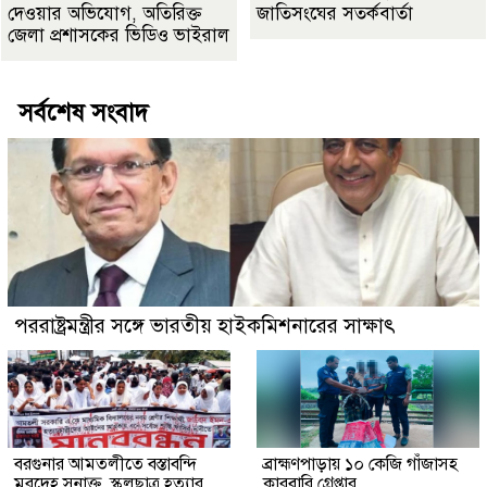
দেওয়ার অভিযোগ, অতিরিক্ত
জাতিসংঘের সতর্কবার্তা
জেলা প্রশাসকের ভিডিও ভাইরাল
সর্বশেষ সংবাদ
পররাষ্ট্রমন্ত্রীর সঙ্গে ভারতীয় হাইকমিশনারের সাক্ষাৎ
বরগুনার আমতলীতে বস্তাবন্দি
​ব্রাহ্মণপাড়ায় ১০ কেজি গাঁজাসহ
মরদেহ সনাক্ত, স্কুলছাত্র হত্যার
কারবারি গ্রেপ্তার