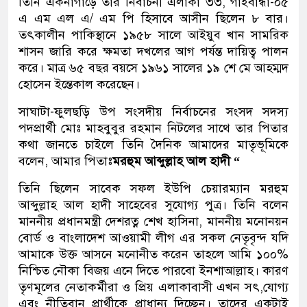
তিনি একনাগাড়ে তার নির্বাচনী এলাকা ৩৩, গাইবান্ধা-০৫
এ এম এল এ/ এম পি হিসাবে আসীন ছিলেন ৮ বার।
তৎকালীন পাকিস্থানে ১৯৫৮ সালে আইয়ুব খান সামরিক
শাসন জারি করে ক্ষমতা দখলের আগ পর্যন্ত দায়িত্ব পালন
করে। মাত্র ৬৫ বছর বয়সে ১৯৬১ সালের ১৯ শে মে আহম্মদ
হোসেন ইন্তেকাল করেছেন।
সাঘাটা-ফুলছড়ি উপ সংসদীয় নির্বাচনের সংসদ সদস্য
পদপ্রার্থী মোঃ মাহবুবুর রহমান নিটলের সাথে তার পিতার
কথা জানতে চাইলে তিনি দৈনিক আমাদের মাতৃভূমিকে
বলেন, আমার পিতাঃ
মরহুম আব্দুল্লাহ আল হাদী “
তিনি ছিলেন সাবেক সফল ইউপি চেয়ারম্যান মরহুম
আব্দুল্লাহ আল হাদী সাহেবের সুযোগ্য পুত্র। তিনি বলেন
মাননীয় প্রধানমন্ত্রী দেশরত্ন শেখ হাসিনা, মাননীয় মনোনয়ন
বোর্ড ও বাংলাদেশ আওয়ামী লীগ এর সকল নেতৃবৃন্দ যদি
আমাকে উক্ত আসনে মনোনীত করেন তাহলে আমি ১০০%
নিশ্চিত নৌকা বিজয় এনে দিতে পারবো ইনশাআল্লাহ। কারণ
তৃণমূলের নেতাকর্মীরা ও প্রিয় এলাকাবাসী এখন সৎ,যোগ্য
এবং নীতিবান প্রার্থীকে প্রাধান্য দিচ্ছেন। তাদের একটাই