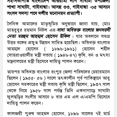
সহ-সভাপতি বাংলাদেশ আওয়ামী লীগ সাঘাটা উপজেলা
শাখা সাঘাটা, গাইবান্ধা। আসন্ন ৩৩, গাইবান্ধা -০৫ আসনে
সংসদ সদস্য পদে দলীয় মনোনয়ন প্রত্যাশী।
দৈনিক আমাদের মাতৃভূমির অনুন্ধানে জানা যায়, মোঃ
মাহবুবুর রহমান নিটল এর-
দাদা অবিভক্ত বাংলার জনদরদী
নেতা মরহুম আহম্মদ হোসেন
উকিল
। যার অবদানে সমগ্র
উত্তর বঙ্গের প্রভুত উন্নয়ন সাধিত হয়েছিল। অভিবক্ত বাংলার
আহম্মদ হোসেন ( ১৮৯৬-১৯৬১) হোসেন শহীদ
সোহরাওয়ার্দীর মন্ত্রী সভায় ( ১৯৪৬-৪৭) কৃষি, বন ও মৎস্য
মন্ত্রনালয়ের মন্ত্রী হিসেবে দায়িত্ব পালন করেন।
তারপর অভিবক্ত বাংলার রংপুর জেলা পরিষদের চেয়ারম্যান
ছিলেন ( ১৯৫৫- ৫৬ ) সালে তৎকালীন পূর্ব পাকিস্থানে আবু
হোসেন সরকারের মন্ত্রী সভায় কৃষি মন্ত্রী ছিলেন, ১৯৩৭ সাল
থেকে নিয়ে ১৯৫৮ সাল পর্যন্ত তিনি একনাগাড়ে সাঘাটা
ফুলছড়ির সংদীয় আসনে ৮ বার এম এল এ/এমপি হিসেবে
দায়িত্ব পালন করেন।
কালজয়ী পুরুষ আহমদ হোসেন, ১৮৯৬ সালের ৭ই মার্চ