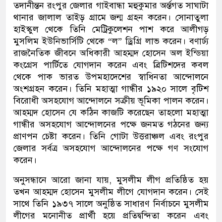
তদানীন্তন রংপুর জেলার গাইবান্ধা মহুকুমার অর্ন্তগত সাঘাটা
থানার জালাল তাইড় গ্রামে জন্ম গ্রহন করেন। সোনাতুলা
হাইস্কুল থেকে তিনি মেট্রিকুলেশন পাশ করে আলীগড়
মুসলিম ইউনিভার্সিটি থেকে “ল” ড্রিগ্রি লাভ করেন। বণার্ঢ্য
রাজনৈতিক জীবনে অধিকারী আহম্মদ হোসেন অল ইন্ডিয়া
কংগ্রেস পার্টিতে যোগদান করেন এবং ব্রিটিশদের কবল
থেকে পাক ভারত উপমহাদেশের স্বাধিনতা আন্দোলনে
অংশগ্রহন করেন। তিনি মহাত্মা গান্ধীর ১৯২০ সালে বৃটিশ
বিরোধী অসহযোগ আন্দোলনে সক্রীয় ভূমিকা পালন করেন।
আহম্মদ হোসেন যে কঠিন কাজটি করেছেন তাহলো মহাত্মা
গান্ধীর অসহযোগ আন্দোলনের পক্ষে জনমত গঠনের জন্য
প্রাণপন চেষ্টা করেন। তিনি গোটা উত্তরাঞ্চল এবং রংপুর
জেলার সর্বত্র অসহযোগ আন্দোলনের পক্ষে গণ সংযোগ
করেন।
অনুসন্ধানে আরো জানা যায়, মুসলীম লীগ প্রতিষ্ঠিত হয়
তখন আহম্মদ হোসেন মুসলীম লীগে যোগদান করেন। সেই
সাথে তিনি ১৯৩৭ সালে অনুষ্ঠিত সাধারণ নির্বাচনে মুসলীম
লীগের মনোনীত প্রার্থী হয়ে প্রতিদ্বন্দিতা করেন এবং