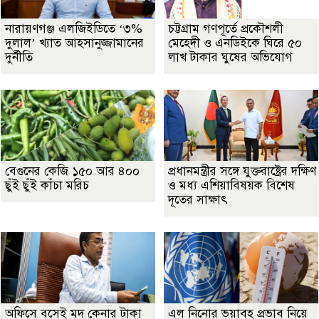
নারায়ণগঞ্জ এলজিইডিতে ‘৩%
চট্টগ্রাম গণপূর্তে প্রকৌশলী
দুলাল’ খ্যাত আহসানুজ্জামানের
মেহেদী ও এনডিইকে ঘিরে ৫০
দুর্নীতি
লাখ টাকার ঘুষের অভিযোগ
বেগুনের কেজি ১৫০ আর ৪০০
প্রধানমন্ত্রীর সঙ্গে যুক্তরাষ্ট্রের দক্ষিণ
ছুঁই ছুঁই কাঁচা মরিচ
ও মধ্য এশিয়াবিষয়ক বিশেষ
দূতের সাক্ষাৎ
অফিসে বসেই মদ কেনার টাকা
এল নিনোর ভয়াবহ প্রভাব নিয়ে