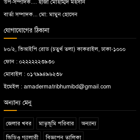
উপ-সম্পাদক.... হাজী মোহাম্মদ মহসীন
বার্তা সম্পাদক... মো: মামুন হোসেন
যোগাযোগের ঠিকানা
৮০/২, ভিআইপি রোড (চতুর্থ তলা) কাকরাইল, ঢাকা-১০০০
ফোন : ০২২২২২২৩৯৩০
মোবাইল : ০১৭৯৯৪৯৬২৩৮
ইমেইল :
amadermatribhumibd@gmail.com
অন্যান্য মেনু
জেলার খবর
মাতৃভূমি পরিবার
অন্যান্য
ভিডিও গ্যালারী
বিজ্ঞাপন তালিকা