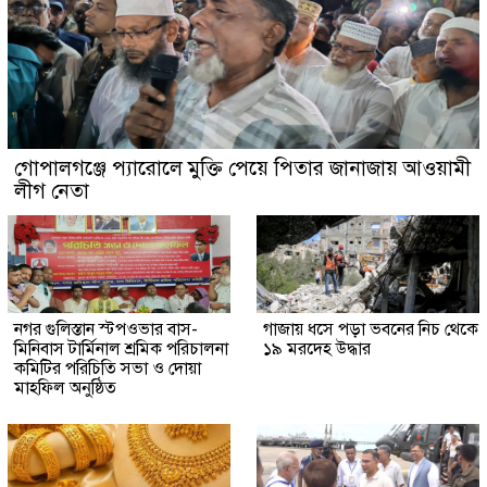
গোপালগঞ্জে প্যারোলে মুক্তি পেয়ে পিতার জানাজায় আওয়ামী
লীগ নেতা
নগর গুলিস্তান স্টপওভার বাস-
গাজায় ধসে পড়া ভবনের নিচ থেকে
মিনিবাস টার্মিনাল শ্রমিক পরিচালনা
১৯ মরদেহ উদ্ধার
কমিটির পরিচিতি সভা ও দোয়া
মাহফিল অনুষ্ঠিত