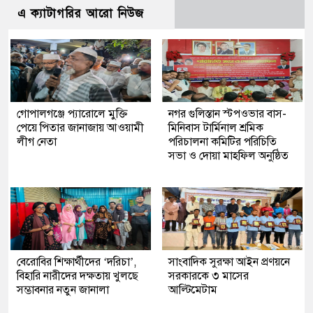
এ ক্যাটাগরির আরো নিউজ
গোপালগঞ্জে প্যারোলে মুক্তি
নগর গুলিস্তান স্টপওভার বাস-
পেয়ে পিতার জানাজায় আওয়ামী
মিনিবাস টার্মিনাল শ্রমিক
লীগ নেতা
পরিচালনা কমিটির পরিচিতি
সভা ও দোয়া মাহফিল অনুষ্ঠিত
বেরোবির শিক্ষার্থীদের ‘দরিচা’,
সাংবাদিক সুরক্ষা আইন প্রণয়নে
বিহারি নারীদের দক্ষতায় খুলছে
সরকারকে ৩ মাসের
সম্ভাবনার নতুন জানালা
আল্টিমেটাম