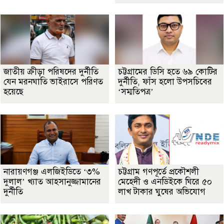
জাতীয় ক্রীড়া পরিষদের দুর্নীতি
চট্টগ্রামের ডিসি হতে ৬৯ কোটির
যেন মরনঘাতি ভাইরাসে পরিণত
দুর্নীতি, ফাঁস হলো উপসচিবের
হয়েছে
‘সম্মতিপত্র’
নারায়ণগঞ্জ এলজিইডিতে ‘৩%
চট্টগ্রাম গণপূর্তে প্রকৌশলী
দুলাল’ খ্যাত আহসানুজ্জামানের
মেহেদী ও এনডিইকে ঘিরে ৫০
দুর্নীতি
লাখ টাকার ঘুষের অভিযোগ