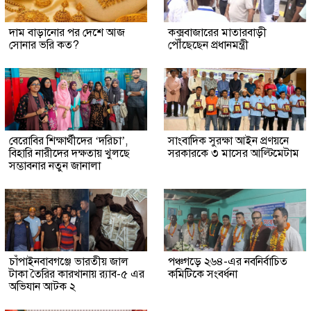
দাম বাড়ানোর পর দেশে আজ
কক্সবাজারের মাতারবাড়ী
সোনার ভরি কত?
পৌঁছেছেন প্রধানমন্ত্রী
বেরোবির শিক্ষার্থীদের ‘দরিচা’,
সাংবাদিক সুরক্ষা আইন প্রণয়নে
বিহারি নারীদের দক্ষতায় খুলছে
সরকারকে ৩ মাসের আল্টিমেটাম
সম্ভাবনার নতুন জানালা
চাঁপাইনবাবগঞ্জে ভারতীয় জাল
পঞ্চগড়ে ২৬৪-এর নবনির্বাচিত
টাকা তৈরির কারখানায় র‍্যাব-৫ এর
কমিটিকে সংবর্ধনা
অভিযান আটক ২